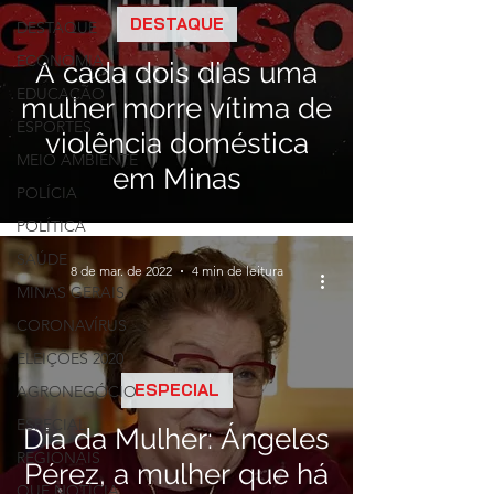
DESTAQUE
DESTAQUE
ECONOMIA
A cada dois dias uma
EDUCAÇÃO
mulher morre vítima de
ESPORTES
violência doméstica
MEIO AMBIENTE
em Minas
POLÍCIA
POLÍTICA
SAÚDE
8 de mar. de 2022
4 min de leitura
MINAS GERAIS
CORONAVÍRUS
ELEIÇÕES 2020
ESPECIAL
AGRONEGÓCIO
ESPECIAL
Dia da Mulher: Ángeles
REGIONAIS
Pérez, a mulher que há
QUE NOTÍCIA