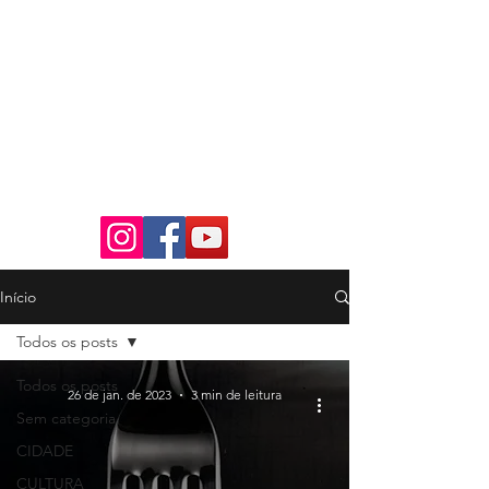
Início
Todos os posts
Todos os posts
26 de jan. de 2023
3 min de leitura
Sem categoria
CIDADE
CULTURA