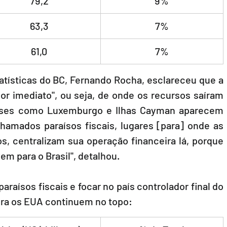
79,2
9%
63,3
7%
61,0
7%
tísticas do BC, Fernando Rocha, esclareceu que a 
dor imediato", ou seja, de onde os recursos saíram 
aíses como Luxemburgo e Ilhas Cayman aparecem 
chamados paraísos fiscais, lugares [para] onde as 
 centralizam sua operação financeira lá, porque 
m para o Brasil", detalhou.
araísos fiscais e focar no país controlador final do 
ora os EUA continuem no topo: