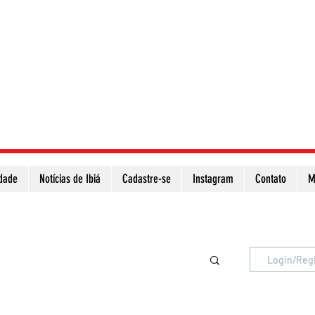
idade
Notícias de Ibiá
Cadastre-se
Instagram
Contato
M
Atualize a página para ver as novas notícias
Login/Reg