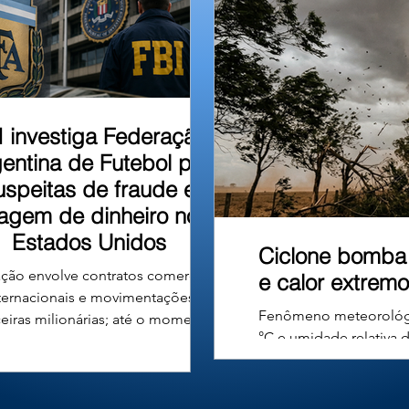
u em um barranco às
I investiga Federação
entina de Futebol por
uspeitas de fraude e
vagem de dinheiro nos
Estados Unidos
Ciclone bomba 
ção envolve contratos comerciais
e calor extremo
ternacionais e movimentações
Fenômeno meteorológic
ceiras milionárias; até o momento,
°C e umidade relativa 
ão há denúncias formais nem
poeira encobrem a pais
nações contra a entidade ou seus
umidade do ar deve fic
gentes. A Associação do Futebol
artificial. A formação 
tino (AFA), entidade responsável