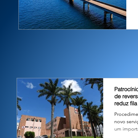
Patrocíni
de rever
reduz fil
Procedime
novo servi
um importa
aguardavam