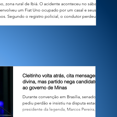
ho, zona rural de Ibiá. O acidente aconteceu no sábado
) envolveu um Fiat Uno ocupado por um casal e seus dois
lhos. Segundo o registro policial, o condutor perdeu o
ole direcional do veículo, que tombou em um barranco às
Cleitinho volta atrás, cita mensagem
divina, mas partido nega candidatura
ao governo de Minas
Durante convenção em Brasília, senador
pediu perdão e insistiu na disputa estadual;
presidente da legenda, Marcos Pereira,
declarou encerrada a fase deliberativa e