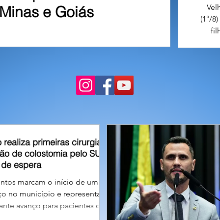
Vel
Minas e Goiás
(1°/8
fi
contr
o realiza primeiras cirurgias
são de colostomia pelo SUS e
a de espera
ntos marcam o início de um
ço no município e representam
nte avanço para pacientes que
 pela reconstrução do trânsito