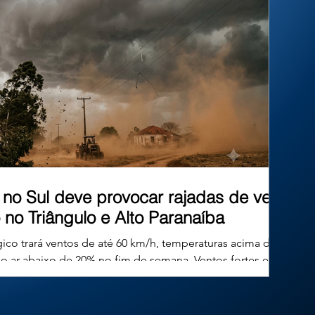
inéditos. Mas afinal, existe algum limite para
essa criatividade? No Brasil, um
no Sul deve provocar rajadas de vento
 no Triângulo e Alto Paranaíba
o trará ventos de até 60 km/h, temperaturas acima de 36
do ar abaixo de 20% no fim de semana. Ventos fortes e
agem no interior mineiro com a chegada da frente fria;
ar abaixo de 20%. Imagem ilustrativa gerada por inteligência
de um ciclone extratropical com características de ciclone