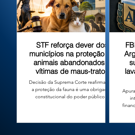
que tombo
STF reforça dever dos
FB
municípios na proteção de
Arg
animais abandonados e
s
vítimas de maus-tratos
la
Decisão da Suprema Corte reafirma que
a proteção da fauna é uma obrigação
Apura
constitucional do poder público e
in
fortalece a responsabilidade das
finan
prefeituras em todo o país. A proteção
n
de cães e gatos abandonados ou vítimas
conde
de maus-tratos voltou ao centro do
diri
debate jurídico no Brasil após uma
Argen