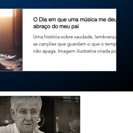
 Brasil trará impactos diretos ao Triângulo Mineiro e ao
O Dia em que uma música me deu um
abraço do meu pai
Uma história sobre saudade, lembranças e
as canções que guardam o que o tempo
não apaga. Imagem ilustrativa criada por
inteligência...