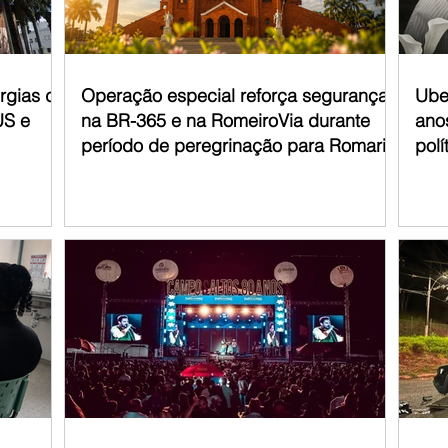
urgias de
Operação especial reforça segurança
Ube
US e
na BR-365 e na RomeiroVia durante
anos
período de peregrinação para Romaria
polí