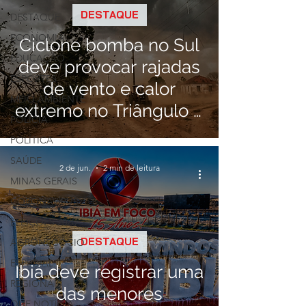
DESTAQUE
DESTAQUE
ECONOMIA
Ciclone bomba no Sul
EDUCAÇÃO
deve provocar rajadas
ESPORTES
de vento e calor
MEIO AMBIENTE
extremo no Triângulo e
POLÍCIA
Alto Paranaíba
POLÍTICA
SAÚDE
2 de jun.
2 min de leitura
MINAS GERAIS
CORONAVÍRUS
ELEIÇÕES 2020
DESTAQUE
AGRONEGÓCIO
ESPECIAL
Ibiá deve registrar uma
REGIONAIS
das menores
QUE NOTÍCIA