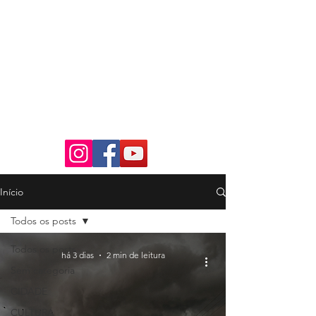
Início
Todos os posts
Todos os posts
há 3 dias
2 min de leitura
Sem categoria
CIDADE
CULTURA