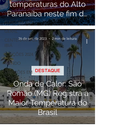
temperaturas do Alto
BOA!
Paranaíba neste fim de
BRASIL
semana
ELEIÇÕES 2022
GERAL
26 de set. de 2023
2 min de leitura
CENTENÁRIO DE
IBIÁ
ELEIÇÕES 2024
MUNDO
DESTAQUE
EMOÇÕES EM
FOCO
Onda de Calor: São
Romão (MG) Registra a
Maior Temperatura do
Brasil