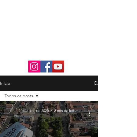
Início
Todos os posts
Todos os posts
22 de dez. de 2020
2 min de leitura
Sem categoria
CIDADE
CULTURA