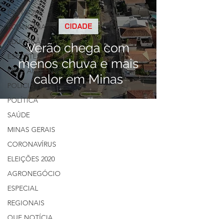
DESTAQUE
CIDADE
ECONOMIA
EDUCAÇÃO
Verão chega com
ESPORTES
menos chuva e mais
MEIO AMBIENTE
calor em Minas
POLÍCIA
POLÍTICA
SAÚDE
MINAS GERAIS
CORONAVÍRUS
ELEIÇÕES 2020
AGRONEGÓCIO
ESPECIAL
REGIONAIS
QUE NOTÍCIA