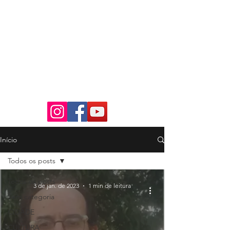
Início
Todos os posts
Todos os posts
3 de jan. de 2023
1 min de leitura
Sem categoria
CIDADE
CULTURA