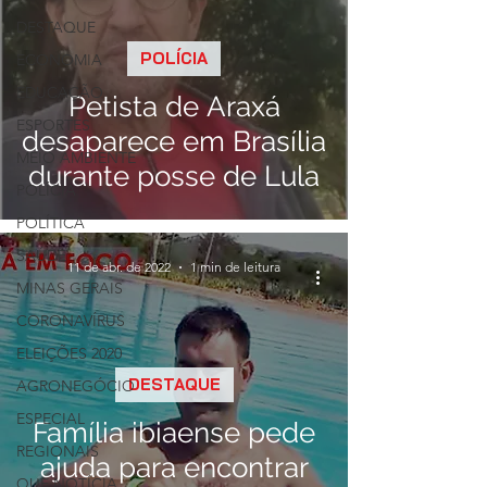
DESTAQUE
POLÍCIA
ECONOMIA
EDUCAÇÃO
Petista de Araxá
ESPORTES
desaparece em Brasília
MEIO AMBIENTE
durante posse de Lula
POLÍCIA
POLÍTICA
SAÚDE
11 de abr. de 2022
1 min de leitura
MINAS GERAIS
CORONAVÍRUS
ELEIÇÕES 2020
DESTAQUE
AGRONEGÓCIO
ESPECIAL
Família ibiaense pede
REGIONAIS
ajuda para encontrar
QUE NOTÍCIA