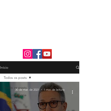
Início
Todos os posts
Todos os posts
30 de mar. de 2021
1 min de leitura
Sem categoria
CIDADE
CULTURA