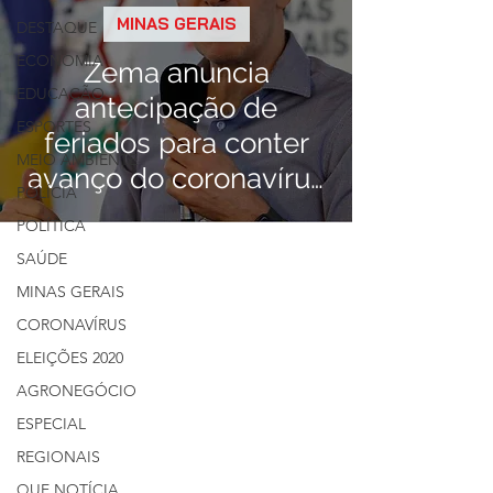
MINAS GERAIS
DESTAQUE
ECONOMIA
Zema anuncia
EDUCAÇÃO
antecipação de
ESPORTES
feriados para conter
MEIO AMBIENTE
avanço do coronavírus
POLÍCIA
em Minas Gerais
POLÍTICA
SAÚDE
MINAS GERAIS
CORONAVÍRUS
ELEIÇÕES 2020
AGRONEGÓCIO
ESPECIAL
REGIONAIS
QUE NOTÍCIA