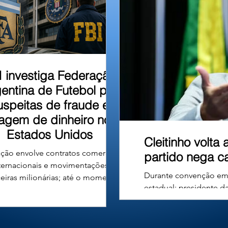
u em um barranco às
I investiga Federação
entina de Futebol por
uspeitas de fraude e
vagem de dinheiro nos
Estados Unidos
Cleitinho volta
ção envolve contratos comerciais
partido nega c
ternacionais e movimentações
Durante convenção em B
ceiras milionárias; até o momento,
estadual; presidente d
ão há denúncias formais nem
deliberativa e manteve
nações contra a entidade ou seus
Republicanos nesta terç
gentes. A Associação do Futebol
vídeo em que desistia 
tino (AFA), entidade responsável