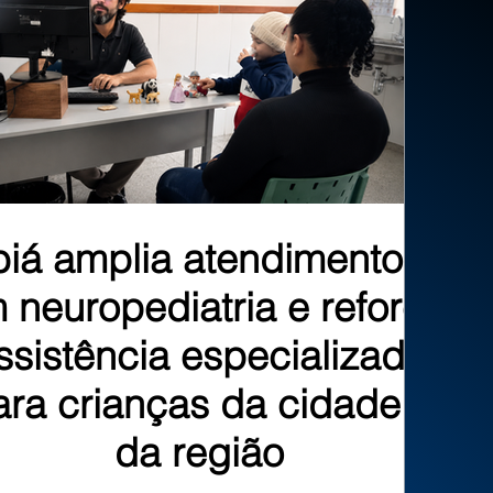
biá amplia atendimentos
 neuropediatria e reforça
ssistência especializada
ara crianças da cidade e
da região