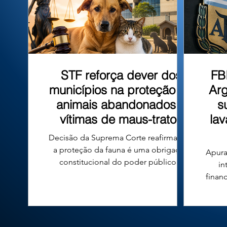
que tombo
STF reforça dever dos
FB
municípios na proteção de
Arg
animais abandonados e
s
vítimas de maus-tratos
la
Decisão da Suprema Corte reafirma que
a proteção da fauna é uma obrigação
Apura
constitucional do poder público e
in
fortalece a responsabilidade das
finan
prefeituras em todo o país. A proteção
n
de cães e gatos abandonados ou vítimas
conde
de maus-tratos voltou ao centro do
diri
debate jurídico no Brasil após uma
Argen