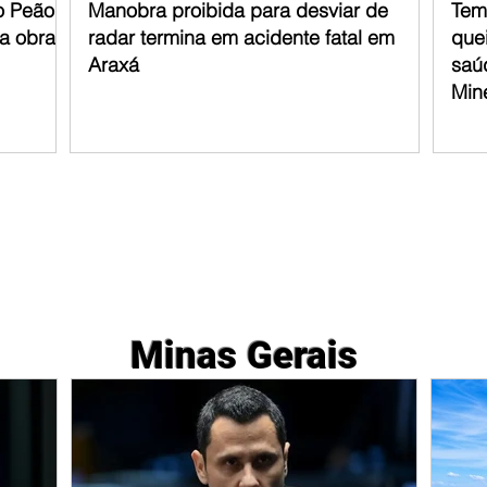
o Peão
Manobra proibida para desviar de
Tem
ra obras
radar termina em acidente fatal em
que
Araxá
saú
Min
Minas Gerais