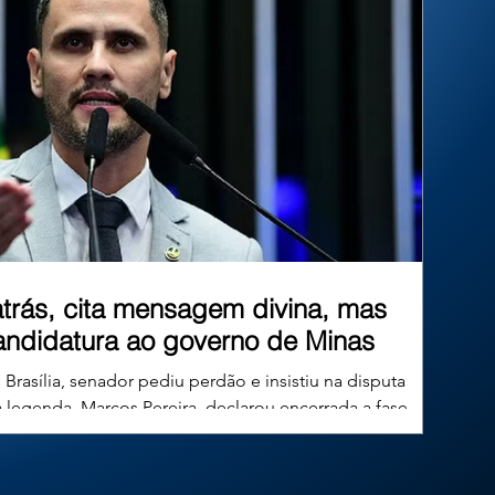
de um município paulista, a Corte reafirmou
que as prefeituras têm o dever constituc
 atrás, cita mensagem divina, mas
andidatura ao governo de Minas
rasília, senador pediu perdão e insistiu na disputa
a legenda, Marcos Pereira, declarou encerrada a fase
 negativa. Uma reviravolta marcou os bastidores políticos do
a-feira (4), em Brasília. Menos de 24 horas após gravar um
publicamente da corrida eleitoral e pedia perdão à liderança