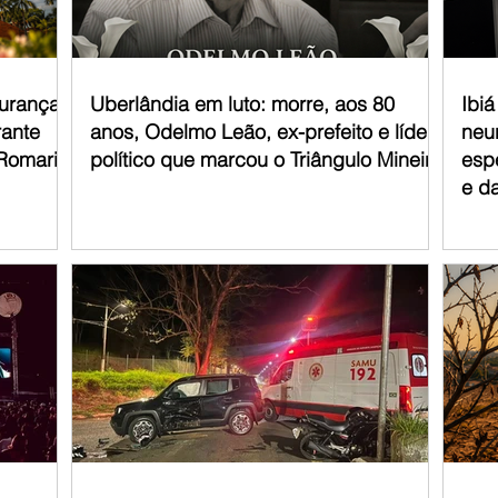
mento de crianças com tran
gurança
Uberlândia em luto: morre, aos 80
Ibi
rante
anos, Odelmo Leão, ex-prefeito e líder
neur
 Romaria
político que marcou o Triângulo Mineiro
esp
e d