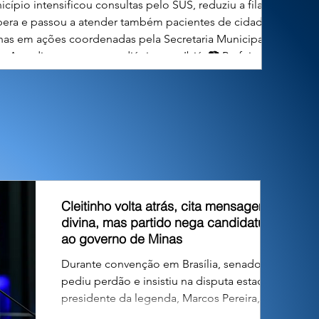
cípio intensificou consultas pelo SUS, reduziu a fila de
pera e passou a atender também pacientes de cidades
nhas em ações coordenadas pela Secretaria Municipal de
. Atendimento neuropediátrico em Ibiá. 📷 Prefeitura de
 A Prefeitura de Ibiá, por meio da Secretaria Municipal de
Saúde, vem ampliando o acesso da população aos
ndimentos especializados em neuropediatria, uma das
 mais importantes para o diagnóstico e acompanhamento
de crianças com tran
Cleitinho volta atrás, cita mensagem
divina, mas partido nega candidatura
ao governo de Minas
Durante convenção em Brasília, senador
pediu perdão e insistiu na disputa estadual;
presidente da legenda, Marcos Pereira,
declarou encerrada a fase deliberativa e