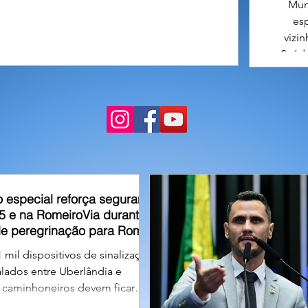
Muni
es
vizi
Saúde
Ibiá.
ate
áreas
 especial reforça segurança
5 e na RomeiroVia durante
de peregrinação para Romaria
 mil dispositivos de sinalização
alados entre Uberlândia e
; caminhoneiros devem ficar
restrições de tráfego para