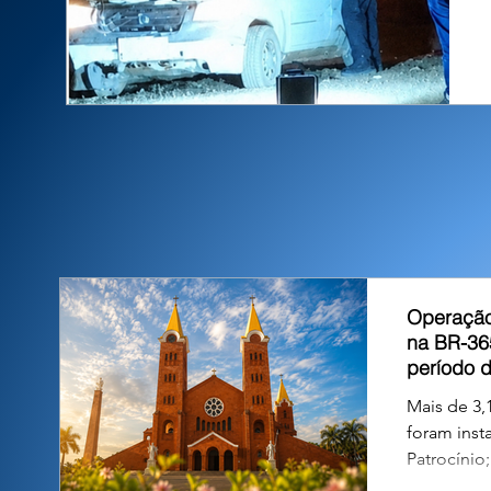
Operação
na BR-36
período 
Mais de 3,1
foram inst
Patrocínio
atentos às 