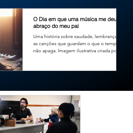
leitinho voltou a solicitar a vaga para disputar o governo d
O Dia em que uma música me deu um
abraço do meu pai
Uma história sobre saudade, lembranças e
as canções que guardam o que o tempo
não apaga. Imagem ilustrativa criada por
inteligência...