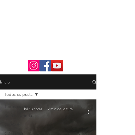
Início
Todos os posts
Todos os posts
há 18 horas
2 min de leitura
Sem categoria
CIDADE
CULTURA