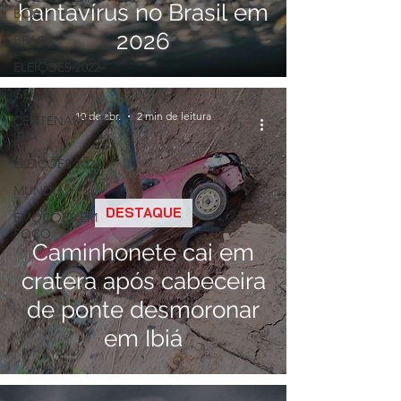
hantavírus no Brasil em
BOA!
2026
BRASIL
ELEIÇÕES 2022
GERAL
10 de abr.
2 min de leitura
CENTENÁRIO DE
IBIÁ
ELEIÇÕES 2024
MUNDO
DESTAQUE
EMOÇÕES EM
FOCO
Caminhonete cai em
cratera após cabeceira
de ponte desmoronar
em Ibiá