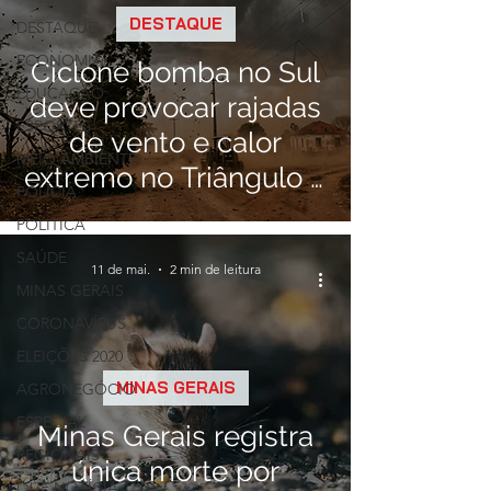
DESTAQUE
DESTAQUE
ECONOMIA
Ciclone bomba no Sul
EDUCAÇÃO
deve provocar rajadas
ESPORTES
de vento e calor
MEIO AMBIENTE
extremo no Triângulo e
POLÍCIA
Alto Paranaíba
POLÍTICA
SAÚDE
11 de mai.
2 min de leitura
MINAS GERAIS
CORONAVÍRUS
ELEIÇÕES 2020
MINAS GERAIS
AGRONEGÓCIO
ESPECIAL
Minas Gerais registra
REGIONAIS
única morte por
QUE NOTÍCIA