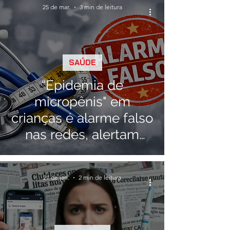
25 de mar.
3 min de leitura
SAÚDE
“Epidemia de
micropênis" em
crianças é alarme falso
nas redes, alertam
médicos
21 de jan.
2 min de leitura