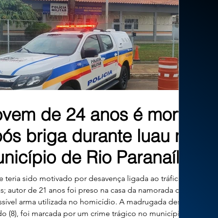
ovem de 24 anos é morto
ós briga durante luau no
nicípio de Rio Paranaíba
 teria sido motivado por desavença ligada ao tráfico de
s; autor de 21 anos foi preso na casa da namorada com a
sível arma utilizada no homicídio. A madrugada deste
o (8), foi marcada por um crime trágico no município de