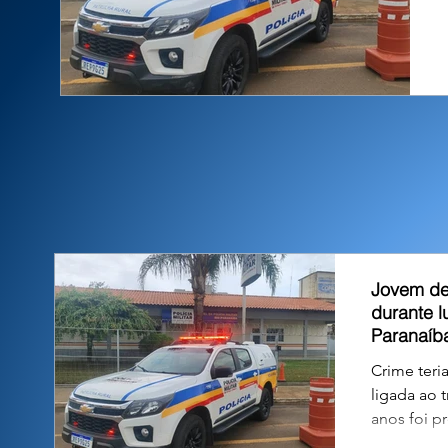
Jovem de
durante l
Paranaíb
Crime teri
ligada ao t
anos foi p
possível a