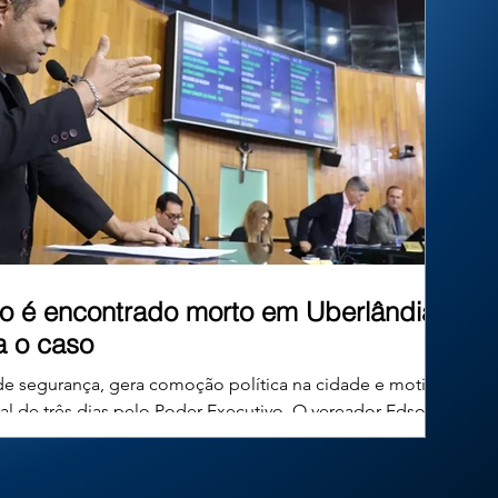
inéditos. Mas afinal, existe algum limite para
essa criatividade? No Brasil, um
o é encontrado morto em Uberlândia;
ga o caso
de segurança, gera comoção política na cidade e motiva
ial de três dias pelo Poder Executivo. O vereador Edson
 49 anos, conhecido publicamente como Edinho Combate ao
mocratas, foi encontrado morto em sua residência no
a, em Minas Gerais, na tarde desta quinta-feira. O