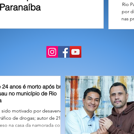
Rio P
Paranaíba
por d
nas p
21 a
 24 anos é morto após briga
uau no município de Rio
a
a sido motivado por desavença
ráfico de drogas; autor de 21
reso na casa da namorada com a
rma utilizada no homicídio. A