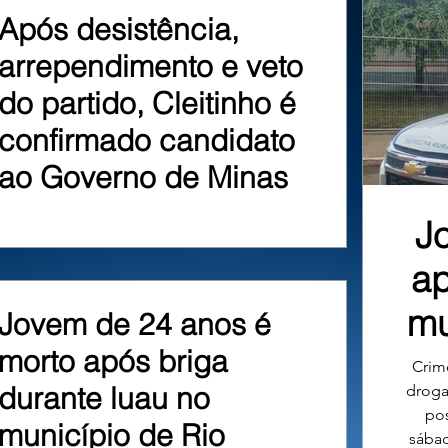
Após desistência,
arrependimento e veto
do partido, Cleitinho é
confirmado candidato
ao Governo de Minas
J
ap
mu
Jovem de 24 anos é
morto após briga
Crime
durante luau no
droga
pos
município de Rio
sábad