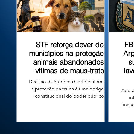
que tombo
STF reforça dever dos
FB
municípios na proteção de
Arg
animais abandonados e
s
vítimas de maus-tratos
la
Decisão da Suprema Corte reafirma que
a proteção da fauna é uma obrigação
Apura
constitucional do poder público e
in
fortalece a responsabilidade das
finan
prefeituras em todo o país. A proteção
n
de cães e gatos abandonados ou vítimas
conde
de maus-tratos voltou ao centro do
diri
debate jurídico no Brasil após uma
Argen