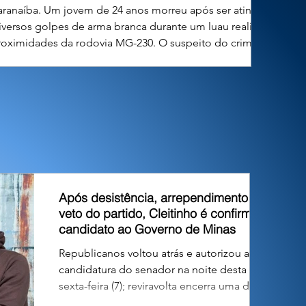
aranaíba. Um jovem de 24 anos morreu após ser atingido
iversos golpes de arma branca durante um luau realizado
roximidades da rodovia MG-230. O suspeito do crime, de
nos, foi localizado e preso em flagrante pela Polícia Mi
Após desistência, arrependimento e
veto do partido, Cleitinho é confirmado
candidato ao Governo de Minas
Republicanos voltou atrás e autorizou a
candidatura do senador na noite desta
sexta-feira (7); reviravolta encerra uma das
maiores crises políticas da pré-campanha