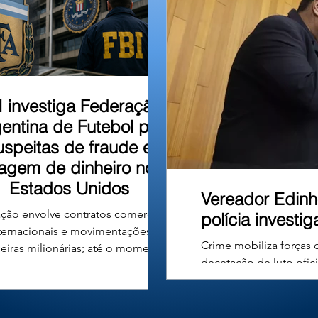
u em um barranco às
I investiga Federação
entina de Futebol por
uspeitas de fraude e
vagem de dinheiro nos
Estados Unidos
Vereador Edinh
ção envolve contratos comerciais
polícia investi
ternacionais e movimentações
Crime mobiliza forças 
ceiras milionárias; até o momento,
decetação de luto ofic
ão há denúncias formais nem
Carvalho Ferreira, de
nações contra a entidade ou seus
Câncer e filiado ao De
gentes. A Associação do Futebol
município de Uberlândi
tino (AFA), entidade responsável