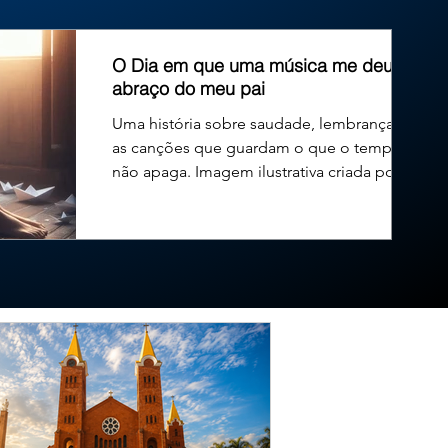
exercício de seu primeiro mandato na Câmara Municipal. O
O Dia em que uma música me deu um
abraço do meu pai
Uma história sobre saudade, lembranças e
as canções que guardam o que o tempo
não apaga. Imagem ilustrativa criada por
inteligência...