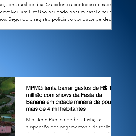
ho, zona rural de Ibiá. O acidente aconteceu no sábado
) envolveu um Fiat Uno ocupado por um casal e seus dois
lhos. Segundo o registro policial, o condutor perdeu o
ole direcional do veículo, que tombou em um barranco às
MPMG tenta barrar gastos de R$ 1,8
milhão com shows da Festa da
Banana em cidade mineira de pouco
mais de 4 mil habitantes
Ministério Público pede à Justiça a
suspensão dos pagamentos e da realização
dos shows, alegando que os valores são