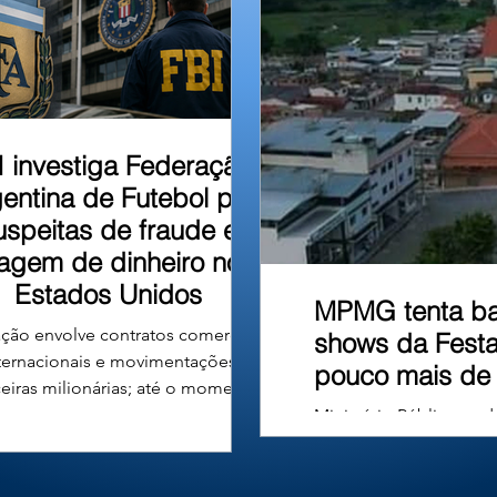
u em um barranco às
I investiga Federação
entina de Futebol por
uspeitas de fraude e
vagem de dinheiro nos
Estados Unidos
MPMG tenta bar
ção envolve contratos comerciais
shows da Festa
ternacionais e movimentações
pouco mais de 
ceiras milionárias; até o momento,
ão há denúncias formais nem
Ministério Público ped
nações contra a entidade ou seus
shows, alegando que os
gentes. A Associação do Futebol
município e compromet
tino (AFA), entidade responsável
Ministério Público de 