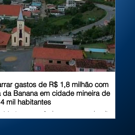
inéditos. Mas afinal, existe algum limite para
essa criatividade? No Brasil, um
rar gastos de R$ 1,8 milhão com
 da Banana em cidade mineira de
4 mil habitantes
e à Justiça a suspensão dos pagamentos e da realização dos
 valores são incompatíveis com a realidade financeira do
em recursos públicos destinados a áreas essenciais. O
Minas Gerais (MPMG) ajuizou uma Ação Civil Pública com