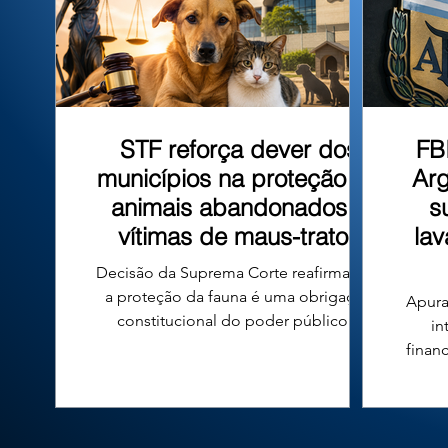
que tombo
STF reforça dever dos
FB
municípios na proteção de
Arg
animais abandonados e
s
vítimas de maus-tratos
la
Decisão da Suprema Corte reafirma que
a proteção da fauna é uma obrigação
Apura
constitucional do poder público e
in
fortalece a responsabilidade das
finan
prefeituras em todo o país. A proteção
n
de cães e gatos abandonados ou vítimas
conde
de maus-tratos voltou ao centro do
diri
debate jurídico no Brasil após uma
Argen