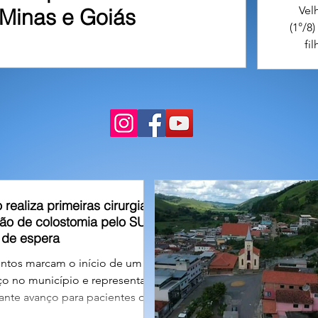
Vel
Minas e Goiás
(1°/8
fi
contr
o realiza primeiras cirurgias
são de colostomia pelo SUS e
a de espera
ntos marcam o início de um
ço no município e representam
nte avanço para pacientes que
 pela reconstrução do trânsito