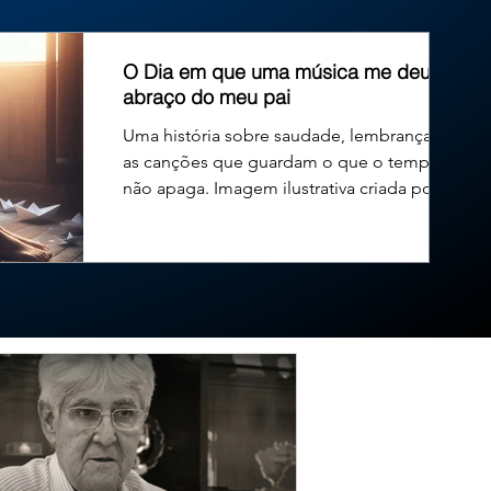
gência para impedir que a Prefeitura de Santa Bárbara do
Campo das Vertentes, realize despesas de R$ 1.816.000,00
O Dia em que uma música me deu um
abraço do meu pai
Uma história sobre saudade, lembranças e
as canções que guardam o que o tempo
não apaga. Imagem ilustrativa criada por
inteligência...