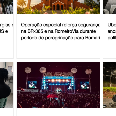
urgias de
Operação especial reforça segurança
Ube
US e
na BR-365 e na RomeiroVia durante
anos
período de peregrinação para Romaria
polí