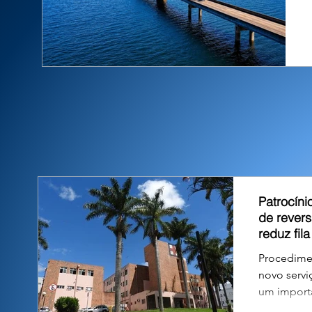
Patrocíni
de rever
reduz fil
Procedime
novo servi
um importa
aguardavam