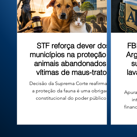
que tombo
STF reforça dever dos
FB
municípios na proteção de
Arg
animais abandonados e
s
vítimas de maus-tratos
la
Decisão da Suprema Corte reafirma que
a proteção da fauna é uma obrigação
Apura
constitucional do poder público e
in
fortalece a responsabilidade das
finan
prefeituras em todo o país. A proteção
n
de cães e gatos abandonados ou vítimas
conde
de maus-tratos voltou ao centro do
diri
debate jurídico no Brasil após uma
Argen