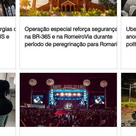
urgias de
Operação especial reforça segurança
Ube
US e
na BR-365 e na RomeiroVia durante
anos
período de peregrinação para Romaria
polí