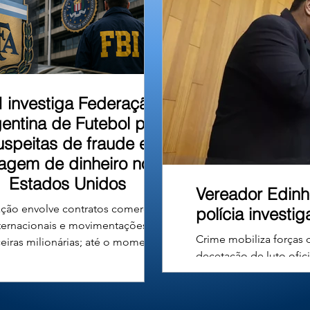
u em um barranco às
I investiga Federação
entina de Futebol por
uspeitas de fraude e
vagem de dinheiro nos
Estados Unidos
Vereador Edinh
ção envolve contratos comerciais
polícia investi
ternacionais e movimentações
Crime mobiliza forças 
ceiras milionárias; até o momento,
decetação de luto ofic
ão há denúncias formais nem
Carvalho Ferreira, de
nações contra a entidade ou seus
Câncer e filiado ao De
gentes. A Associação do Futebol
município de Uberlândi
tino (AFA), entidade responsável