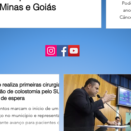
Pode
Minas e Goiás
ano
Cânce
resi
tarde
se
o realiza primeiras cirurgias
são de colostomia pelo SUS e
a de espera
ntos marcam o início de um
ço no município e representam
nte avanço para pacientes que
 pela reconstrução do trânsito