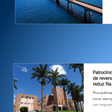
Patrocíni
de rever
reduz fil
Procedime
novo servi
um importa
aguardavam