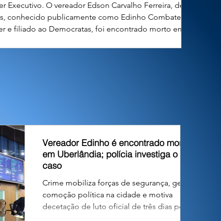
r Executivo. O vereador Edson Carvalho Ferreira, de 49
s, conhecido publicamente como Edinho Combate ao
r e filiado ao Democratas, foi encontrado morto em sua
dência no município de Uberlândia, em Minas Gerais, na
 desta quinta-feira. O parlamentar estava no exercício de
u primeiro mandato na Câmara Municipal. O óbito foi
constatado n
Vereador Edinho é encontrado morto
em Uberlândia; polícia investiga o
caso
Crime mobiliza forças de segurança, gera
comoção política na cidade e motiva
decetação de luto oficial de três dias pelo
Poder Executivo. O vereador Edson