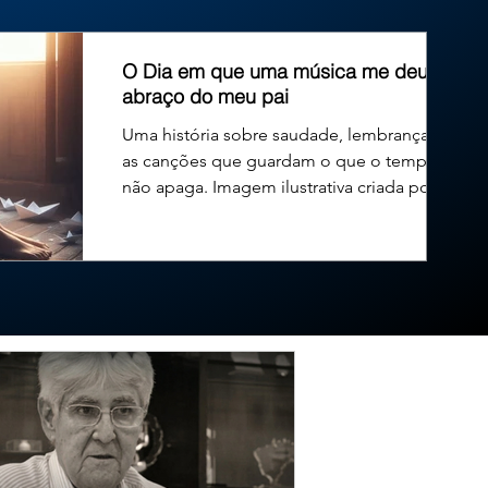
exercício de seu primeiro mandato na Câmara Municipal. O
O Dia em que uma música me deu um
abraço do meu pai
Uma história sobre saudade, lembranças e
as canções que guardam o que o tempo
não apaga. Imagem ilustrativa criada por
inteligência...