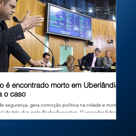
inéditos. Mas afinal, existe algum limite para
essa criatividade? No Brasil, um
o é encontrado morto em Uberlândia;
ga o caso
de segurança, gera comoção política na cidade e motiva
ial de três dias pelo Poder Executivo. O vereador Edson
 49 anos, conhecido publicamente como Edinho Combate ao
mocratas, foi encontrado morto em sua residência no
a, em Minas Gerais, na tarde desta quinta-feira. O