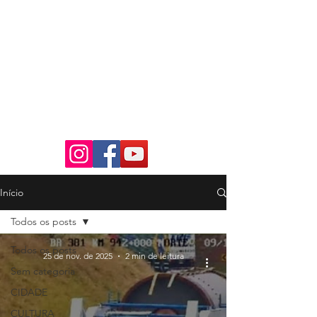
Início
Todos os posts
Todos os posts
25 de nov. de 2025
2 min de leitura
Sem categoria
CIDADE
CULTURA