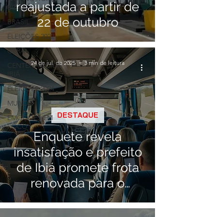
reajustada a partir de
BOA!
22 de outubro
BRASIL
ELEIÇÕES 2022
GERAL
24 de jul. de 2025
3 min de leitura
CENTENÁRIO DE
IBIÁ
ELEIÇÕES 2024
MUNDO
DESTAQUE
EMOÇÕES EM
FOCO
Enquete revela
insatisfação e prefeito
de Ibiá promete frota
renovada para o
transporte da saúde