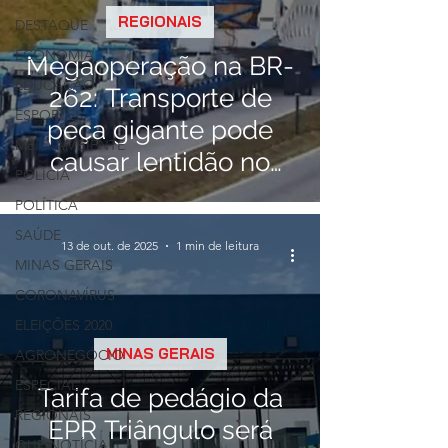
REGIONAIS
DESTAQUE
ECONOMIA
Megaoperação na BR-
EDUCAÇÃO
262: Transporte de
ESPORTES
peça gigante pode
MEIO AMBIENTE
causar lentidão no
POLÍCIA
trânsito
POLÍTICA
SAÚDE
13 de out. de 2025
1 min de leitura
MINAS GERAIS
CORONAVÍRUS
ELEIÇÕES 2020
MINAS GERAIS
AGRONEGÓCIO
ESPECIAL
Tarifa de pedágio da
REGIONAIS
EPR Triângulo será
QUE NOTÍCIA