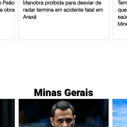
o Peão
Manobra proibida para desviar de
Tem
ra obras
radar termina em acidente fatal em
que
Araxá
saú
Min
Minas Gerais