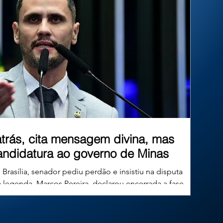
de um município paulista, a Corte reafirmou
que as prefeituras têm o dever constituc
 atrás, cita mensagem divina, mas
andidatura ao governo de Minas
rasília, senador pediu perdão e insistiu na disputa
a legenda, Marcos Pereira, declarou encerrada a fase
 negativa. Uma reviravolta marcou os bastidores políticos do
a-feira (4), em Brasília. Menos de 24 horas após gravar um
publicamente da corrida eleitoral e pedia perdão à liderança