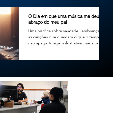
leitinho voltou a solicitar a vaga para disputar o governo d
O Dia em que uma música me deu um
abraço do meu pai
Uma história sobre saudade, lembranças e
as canções que guardam o que o tempo
não apaga. Imagem ilustrativa criada por
inteligência...