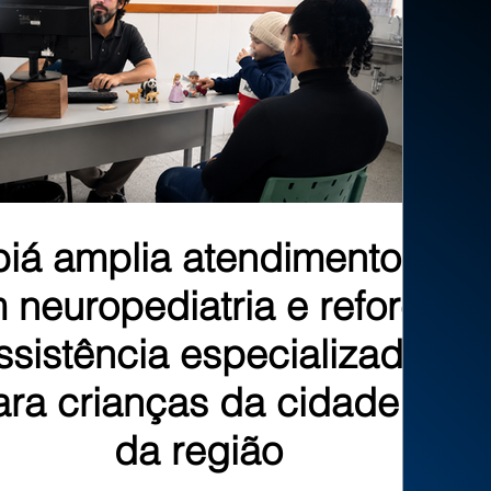
biá amplia atendimentos
 neuropediatria e reforça
ssistência especializada
ara crianças da cidade e
da região