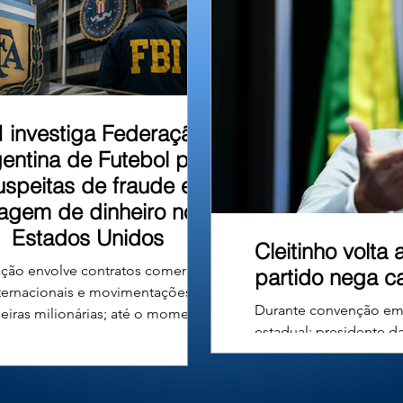
u em um barranco às
I investiga Federação
entina de Futebol por
uspeitas de fraude e
vagem de dinheiro nos
Estados Unidos
Cleitinho volta
ção envolve contratos comerciais
partido nega c
ternacionais e movimentações
Durante convenção em B
ceiras milionárias; até o momento,
estadual; presidente d
ão há denúncias formais nem
deliberativa e manteve
nações contra a entidade ou seus
Republicanos nesta terç
gentes. A Associação do Futebol
vídeo em que desistia 
tino (AFA), entidade responsável