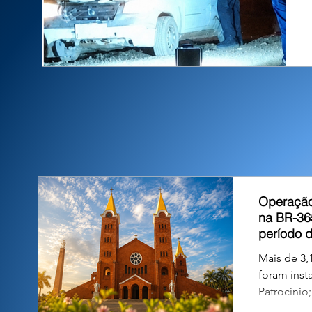
Operação
na BR-36
período 
Mais de 3,1
foram inst
Patrocínio
atentos às 