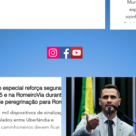
Muni
es
vizi
Saúde
Ibiá.
ate
áreas
 especial reforça segurança
5 e na RomeiroVia durante
de peregrinação para Romaria
 mil dispositivos de sinalização
alados entre Uberlândia e
; caminhoneiros devem ficar
restrições de tráfego para