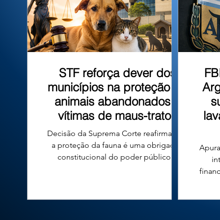
que tombo
STF reforça dever dos
FB
municípios na proteção de
Arg
animais abandonados e
s
vítimas de maus-tratos
la
Decisão da Suprema Corte reafirma que
a proteção da fauna é uma obrigação
Apura
constitucional do poder público e
in
fortalece a responsabilidade das
finan
prefeituras em todo o país. A proteção
n
de cães e gatos abandonados ou vítimas
conde
de maus-tratos voltou ao centro do
diri
debate jurídico no Brasil após uma
Argen