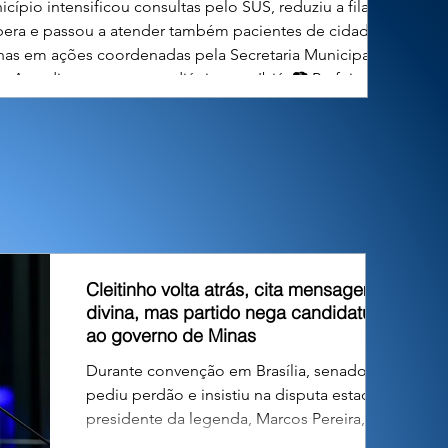
cípio intensificou consultas pelo SUS, reduziu a fila de
pera e passou a atender também pacientes de cidades
nhas em ações coordenadas pela Secretaria Municipal de
. Atendimento neuropediátrico em Ibiá. 📷 Prefeitura de
 A Prefeitura de Ibiá, por meio da Secretaria Municipal de
Saúde, vem ampliando o acesso da população aos
ndimentos especializados em neuropediatria, uma das
 mais importantes para o diagnóstico e acompanhamento
de crianças com tran
Cleitinho volta atrás, cita mensagem
divina, mas partido nega candidatura
ao governo de Minas
Durante convenção em Brasília, senador
pediu perdão e insistiu na disputa estadual;
presidente da legenda, Marcos Pereira,
declarou encerrada a fase deliberativa e