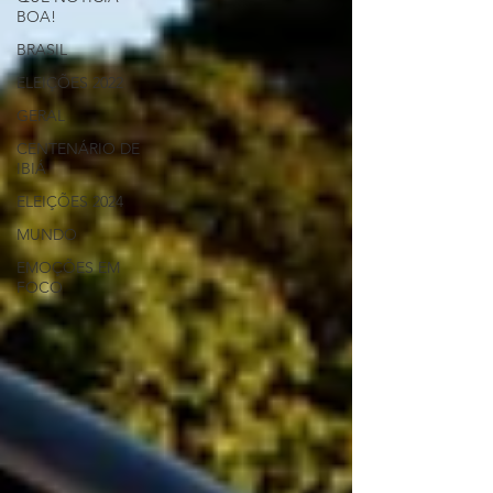
BOA!
BRASIL
ELEIÇÕES 2022
GERAL
CENTENÁRIO DE
IBIÁ
ELEIÇÕES 2024
MUNDO
EMOÇÕES EM
FOCO