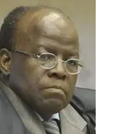
a tragédia Imagem gerada por IA Ana
Carolina Oliveira, mãe de Isabella Nardoni,
revelou em entrevista ao podcast PodDelas
que recebeu cartas psicografadas atribuídas
à filha após o crime que chocou o país em
2008. Segundo ela, as mensagens espirituais
foram fundamentais para aliviar a dor e
transformar a forma como enfrentou o luto.
Logo após a morte d