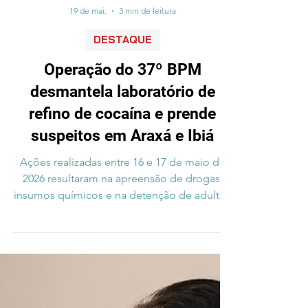
19 de mai.
3 min de leitura
DESTAQUE
Operação do 37º BPM
desmantela laboratório de
refino de cocaína e prende
suspeitos em Araxá e Ibiá
Ações realizadas entre 16 e 17 de maio de
2026 resultaram na apreensão de drogas,
insumos químicos e na detenção de adultos
e de um adolescente; polícia reforça
combate ao tráfico na região do Alto
Paranaíba. Na manhã do último domingo
(17) o 37º Batalhão de Polícia Militar (BPM)