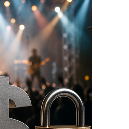
confirmou, no último fim de semana, a pré-
candidatura do ex-ministro do Supremo
Tribunal Federal Joaquim Barbosa à
Presidência da República. A decisão
substitui o nome do ex-ministro e ex-
deputado Aldo Rebelo, que vinha sendo
apontado como possível representante da
legenda na disputa eleitoral. A mudança
gerou reação