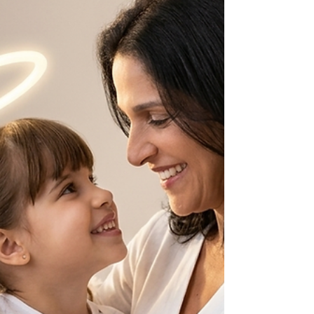
apreendeu um laboratório de refino de
cocaína e prendeu um homem em Araxá,
dando sequência a uma ofensiva que, desde
a noite anterior, também havia retirado
entorpecentes de circulação no Centro da c